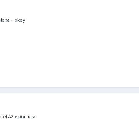
elona --okey
 el A2 y por tu sd