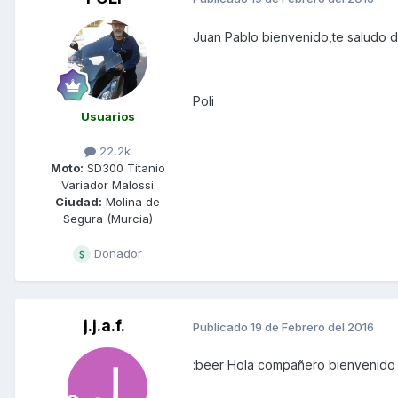
Juan Pablo bienvenido,te saludo d
Poli
Usuarios
22,2k
Moto:
SD300 Titanio
Variador Malossi
Ciudad:
Molina de
Segura (Murcia)
Donador
j.j.a.f.
Publicado
19 de Febrero del 2016
:beer Hola compañero bienvenido 