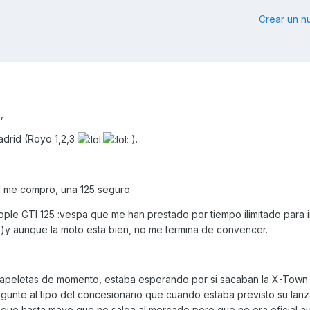
Crear un 
,
adrid (Royo 1,2,3
).
l me compro, una 125 seguro.
 GTI 125 :vespa que me han prestado por tiempo ilimitado para ir
)y aunque la moto esta bien, no me termina de convencer.
 papeletas de momento, estaba esperando por si sacaban la X-Town 
gunte al tipo del concesionario que cuando estaba previsto su lan
ue hasta mayo que no salga al mercado pero que no era oficial au