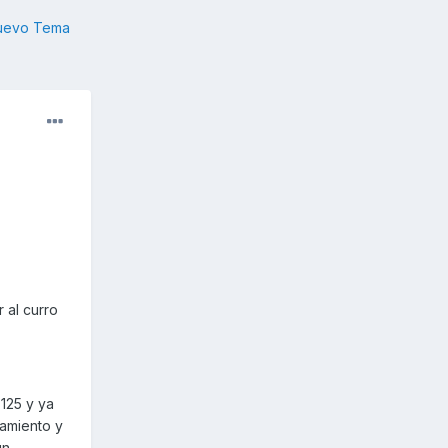
nuevo Tema
 al curro
125 y ya
zamiento y
n.