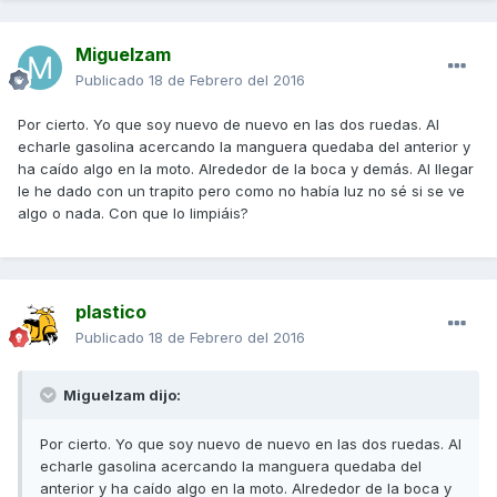
Miguelzam
Publicado
18 de Febrero del 2016
Por cierto. Yo que soy nuevo de nuevo en las dos ruedas. Al
echarle gasolina acercando la manguera quedaba del anterior y
ha caído algo en la moto. Alrededor de la boca y demás. Al llegar
le he dado con un trapito pero como no había luz no sé si se ve
algo o nada. Con que lo limpiáis?
plastico
Publicado
18 de Febrero del 2016
Miguelzam dijo:
Por cierto. Yo que soy nuevo de nuevo en las dos ruedas. Al
echarle gasolina acercando la manguera quedaba del
anterior y ha caído algo en la moto. Alrededor de la boca y