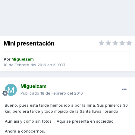
Mini presentación
Por
Miguelzam
18 de Febrero del 2016
en
K-XCT
Miguelzam
Publicado
18 de Febrero del 2016
Bueno, pues esta tarde hemos ido a por la niña. Sus primeros 30
km, pero era tarde y todo mojado de la Santa lluvia llorando_
Aun así y como sin fotos ... Aquí se presenta en sociedad.
Ahora a conocernos.