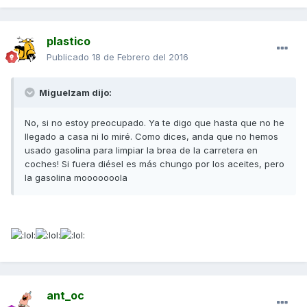
plastico
Publicado
18 de Febrero del 2016
Miguelzam dijo:
No, si no estoy preocupado. Ya te digo que hasta que no he
llegado a casa ni lo miré. Como dices, anda que no hemos
usado gasolina para limpiar la brea de la carretera en
coches! Si fuera diésel es más chungo por los aceites, pero
la gasolina mooooooola
ant_oc