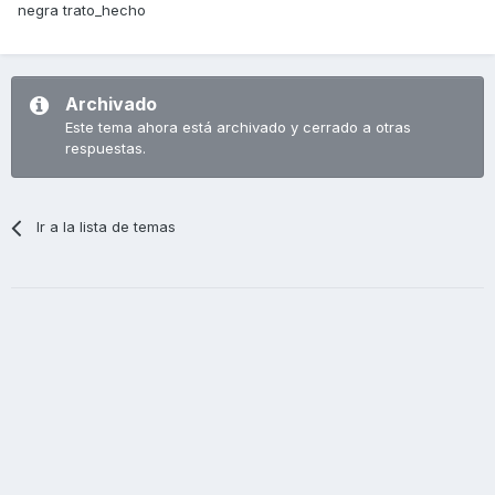
negra trato_hecho
Archivado
Este tema ahora está archivado y cerrado a otras
respuestas.
Ir a la lista de temas