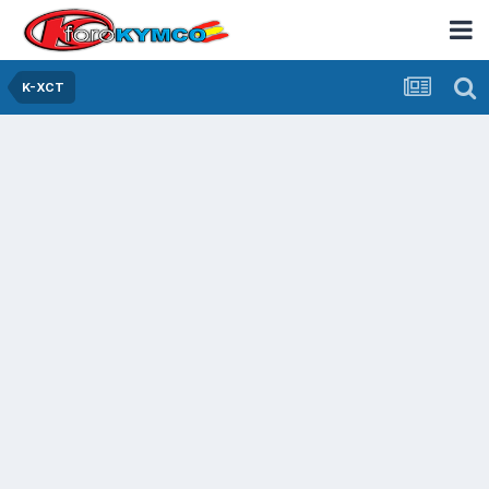
K-XCT