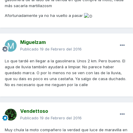
más sacarla martillazosm
Afortunadamente ya no ha vuelto a pasar
Miguelzam
Publicado
19 de Febrero del 2016
Lo que tardé en llegar a la gasolinera. Unos 2 km. Pero bueno. El
agua de lluvia también ayudará a limpiar. No parece haber
quedado marca. O por lo menos no se ven con las de la lluvia,
que su dais es poco es una castaña. Ya salgo de casa duchado.
No es necesario que me rieguen por la calle
Vendettoso
Publicado
19 de Febrero del 2016
Muy chula la moto compañero la verdad que luce de maravilla en