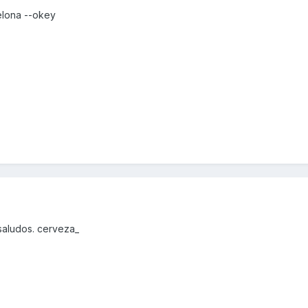
elona --okey
saludos. cerveza_