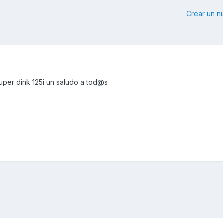
Crear un 
uper dink 125i un saludo a tod@s