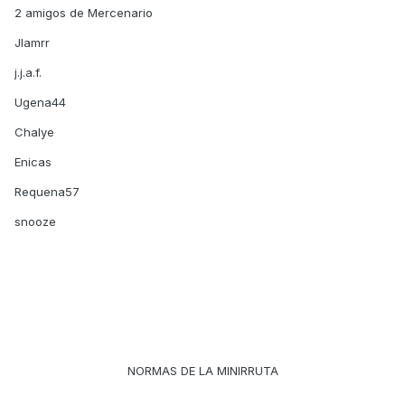
2 amigos de Mercenario
Jlamrr
j.j.a.f.
Ugena44
Chalye
Enicas
Requena57
snooze
NORMAS DE LA MINIRRUTA