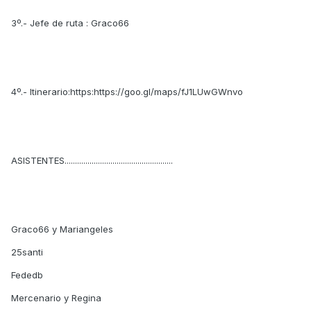
3º.- Jefe de ruta : Graco66
4º.- Itinerario:https:https://goo.gl/maps/fJ1LUwGWnvo
ASISTENTES....................................................
Graco66 y Mariangeles
25santi
Fededb
Mercenario y Regina