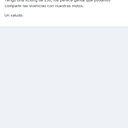
Tengo una Xciting de 250, me perece genial que podamos
compartir las vivencias con nuestras motos.
Un saludo.