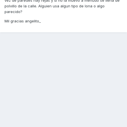
vez de paredes hay rejas y si no la muevo a menudo se llena de
polvillo de la calle. Alguien usa algun tipo de lona o algo
parecido?
Mil gracias angelito_