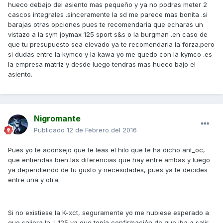
hueco debajo del asiento mas pequeño y ya no podras meter 2
cascos integrales .sinceramente la sd me parece mas bonita .si
barajas otras opciones pues te recomendaria que echaras un
vistazo a la sym joymax 125 sport s&s o la burgman .en caso de
que tu presupuesto sea elevado ya te recomendaria la forza.pero
si dudas entre la kymco y la kawa yo me quedo con la kymco .es
la empresa matriz y desde luego tendras mas hueco bajo el
asiento.
Nigromante
Publicado
12 de Febrero del 2016
Pues yo te aconsejo que te leas el hilo que te ha dicho ant_oc,
que entiendas bien las diferencias que hay entre ambas y luego
ya dependiendo de tu gusto y necesidades, pues ya te decides
entre una y otra.
Si no existiese la K-xct, seguramente yo me hubiese esperado a
que saliera la J 125 ya que tenía confirmación de que iba a salir,