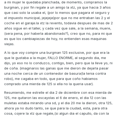
a mi mujer le quedaba planchada, de momento, compramos la
burgman, y por fin regale a un amigo la xtz, ya que hacia 3 años
que casi solo la usaba el, (por lo menos que pagara el seguro y
el impuesto municipal, jejejeje)por que no me entraban las 2 y el
coche en el garaje.la xtz la revento, todavia despues de mas de 2
años sigue en el taller, y cada vez que sale, a la semana, muere,
(sera pena, por haberla abandonado?), creo que no, para mi que
es que los cambiapiezas de hoy, no entienden esas maquinas
viejas.
A lo que voy compre una burgman 125 exclusive, por que era la
que le gustaba a la mujer, FALLO ENORME, al segundo dia, me
dijo, yo eso no lo conduzco, contigo, bien, pero que la lleve yo, ni
de coña. (imaginaros las ganas que me dieron de dejarla pasar
una noche cerca de un contenedor de basura(la tenia contra
robo), me cagaba en todo, que para que coño habiamos
comprado una mierda de 125 si ella no la queria usar).
Resumiendo, me estrelle el dia 2 de diciembre con esa mierda de
125, me quitaron las escayolas el 6 de enero, el dia 12 con las
muletas estaba mirando una sd, y el dia 20 me la dieron, otra 125,
ahora ya no dudo tanto, se que para la ciudad, esta, para otra
cosa, cojere la xtz que regale,(si algun dia el capullo, da con la