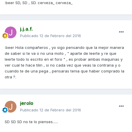
:beer SD, SD , SD. cerveza_ cerveza_
j.j.a.f.
Publicado
12 de Febrero del 2016
:beer Hola compañeros , yo sigo pensando que la mejor manera
de saber si te va o no una moto , " aparte de leerte y re que
leerte todo lo escrito en el foro " , es probar ambas maquinas y
ver cual te hace tilin , si no cada vez que veas la contraria y o
cuando te de una pega , pensaras tenia que haber comprado la
otra ?.
jerolo
Publicado
12 de Febrero del 2016
SD SD SD no te lo pienses......