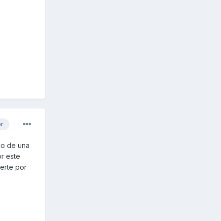
or
go de una
r este
erte por