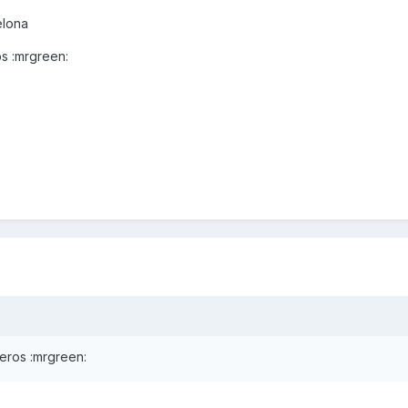
elona
os :mrgreen:
eros :mrgreen: