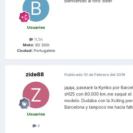
Bienvenido al foro :beer
Usuarios
11,5k
Moto:
SD 300I
Ciudad:
Portugalete
zide88
Publicado
10 de Febrero del 2016
jajaja, pasearé la Kymko por Barce
sh125 con 80.000 km..me saqué el 
modelo. Dudaba con la Xciting pe
Barcelona y tampoco me hacía falta
Usuarios
4