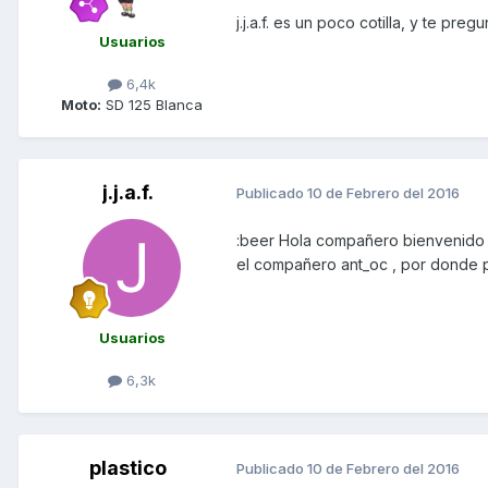
j.j.a.f. es un poco cotilla, y te pr
Usuarios
6,4k
Moto:
SD 125 Blanca
j.j.a.f.
Publicado
10 de Febrero del 2016
:beer Hola compañero bienvenido
el compañero ant_oc , por donde pa
Usuarios
6,3k
plastico
Publicado
10 de Febrero del 2016