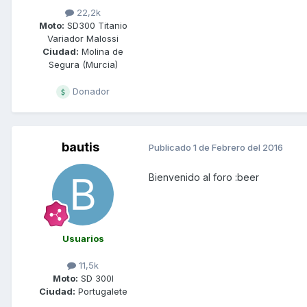
22,2k
Moto:
SD300 Titanio
Variador Malossi
Ciudad:
Molina de
Segura (Murcia)
Donador
bautis
Publicado
1 de Febrero del 2016
Bienvenido al foro :beer
Usuarios
11,5k
Moto:
SD 300I
Ciudad:
Portugalete