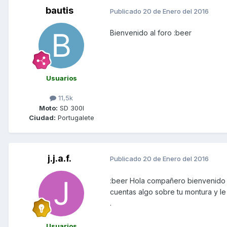
bautis
Publicado
20 de Enero del 2016
Bienvenido al foro :beer
Usuarios
11,5k
Moto:
SD 300I
Ciudad:
Portugalete
j.j.a.f.
Publicado
20 de Enero del 2016
:beer Hola compañero bienvenido 
cuentas algo sobre tu montura y l
.
Usuarios