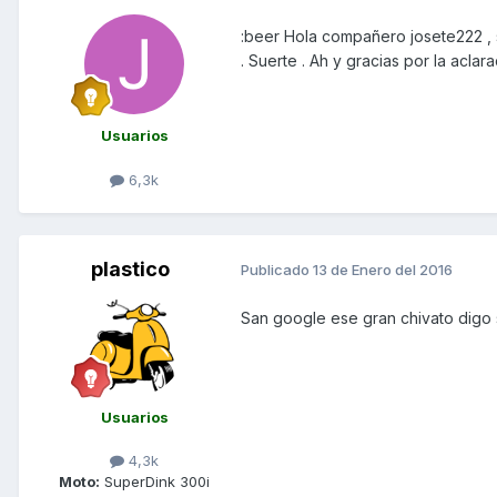
:beer Hola compañero josete222 , si
. Suerte . Ah y gracias por la acla
Usuarios
6,3k
plastico
Publicado
13 de Enero del 2016
San google ese gran chivato digo 
Usuarios
4,3k
Moto:
SuperDink 300i