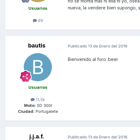
no se monta mas ni ella ni yo, ose
nueva, la vendere bien supongo, so
Usuarios
89
bautis
Publicado
13 de Enero del 2016
Bienvenido al foro :beer
Usuarios
11,5k
Moto:
SD 300I
Ciudad:
Portugalete
j.j.a.f.
Publicado
13 de Enero del 2016