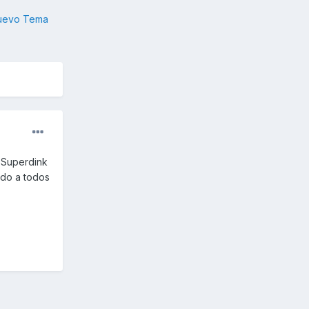
nuevo Tema
 Superdink
udo a todos