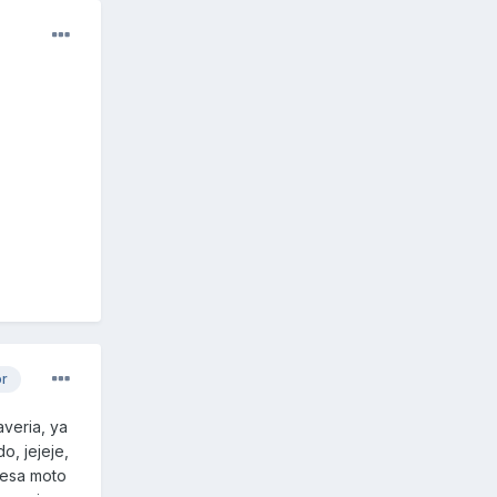
or
averia, ya
o, jejeje,
n esa moto