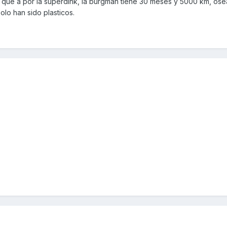
a que a por la superdink, la burgman tiene 30 meses y 5000 km, ose
lo han sido plasticos.