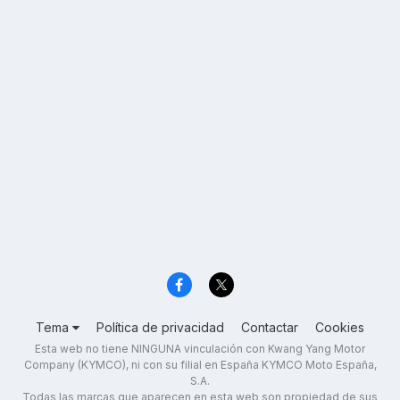
Tema
Política de privacidad
Contactar
Cookies
Esta web no tiene NINGUNA vinculación con Kwang Yang Motor
Company (KYMCO), ni con su filial en España KYMCO Moto España,
S.A.
Todas las marcas que aparecen en esta web son propiedad de sus