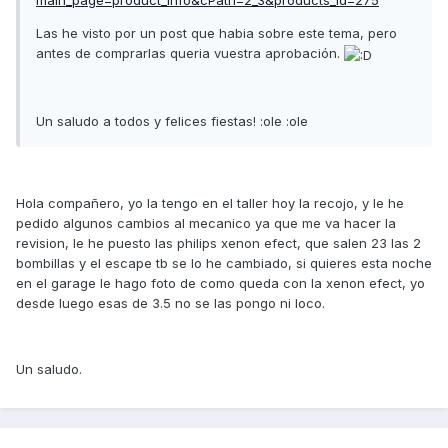
main_page=product_info&cPath=2_3&products_id=275
Las he visto por un post que habia sobre este tema, pero
antes de comprarlas queria vuestra aprobación.
Un saludo a todos y felices fiestas! :ole :ole
Hola compañero, yo la tengo en el taller hoy la recojo, y le he
pedido algunos cambios al mecanico ya que me va hacer la
revision, le he puesto las philips xenon efect, que salen 23 las 2
bombillas y el escape tb se lo he cambiado, si quieres esta noche
en el garage le hago foto de como queda con la xenon efect, yo
desde luego esas de 3.5 no se las pongo ni loco.
Un saludo.