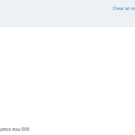
Crear un 
 kymco mxu 500