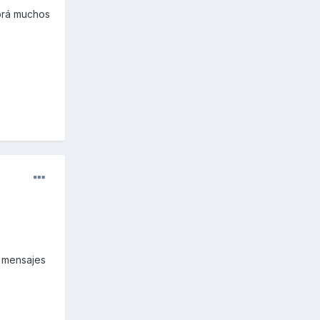
brá muchos
s mensajes