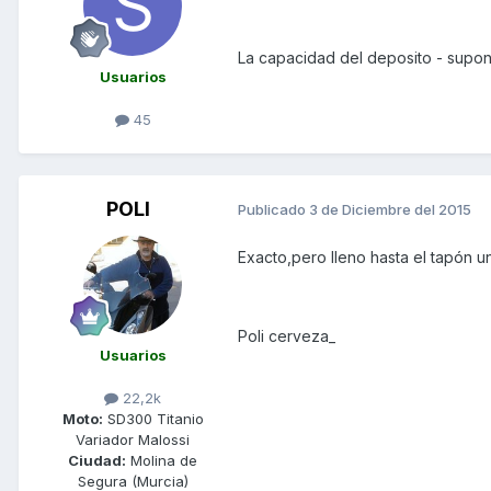
La capacidad del deposito - supong
Usuarios
45
POLI
Publicado
3 de Diciembre del 2015
Exacto,pero lleno hasta el tapón un 
Poli cerveza_
Usuarios
22,2k
Moto:
SD300 Titanio
Variador Malossi
Ciudad:
Molina de
Segura (Murcia)