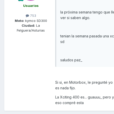
Usuarios
la próxima semana tengo que lle
753
ver si saben algo.
Moto:
kymco SD300
Ciudad:
La
Felguera/Asturias
tenian la semana pasada una xci
sd
saludos paz_
Si si, en Motorbox, le pregunté yo
es nada fijo.
La Xciting 400 es... guauuu_ pero 
eso compré esta