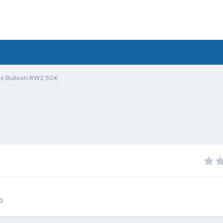
as Bullson RW2 50€
o