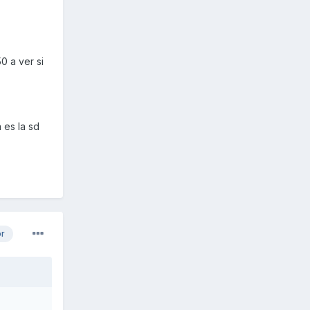
0 a ver si
 es la sd
or