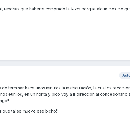
l, tendrías que haberte comprado la K-xct porque algún mes me gus
Aut
e terminar hace unos minutos la matriculación, la cual os recomie
s eurillos, en un horita y pico voy a ir dirección al concesionario a
ngo!!
 que tal se mueve ese bicho!!