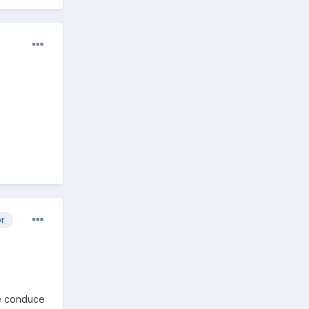
or
se conduce