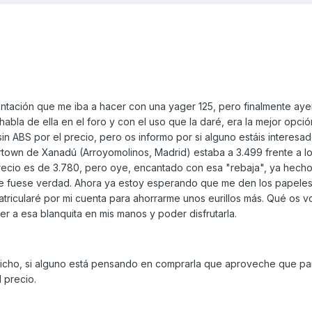
entación que me iba a hacer con una yager 125, pero finalmente aye
abla de ella en el foro y con el uso que la daré, era la mejor opció
in ABS por el precio, pero os informo por si alguno estáis interesad
town de Xanadú (Arroyomolinos, Madrid) estaba a 3.499 frente a l
recio es de 3.780, pero oye, encantado con esa "rebaja", ya hech
ue fuese verdad. Ahora ya estoy esperando que me den los papeles
atricularé por mi cuenta para ahorrarme unos eurillos más. Qué os vo
r a esa blanquita en mis manos y poder disfrutarla.
dicho, si alguno está pensando en comprarla que aproveche que p
 precio.