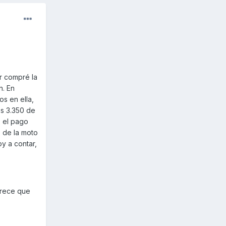
r compré la
n. En
os en ella,
os 3.350 de
o el pago
 de la moto
y a contar,
arece que