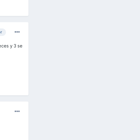
or
veces y 3 se