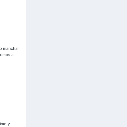
 no manchar
vemos a
ximo y