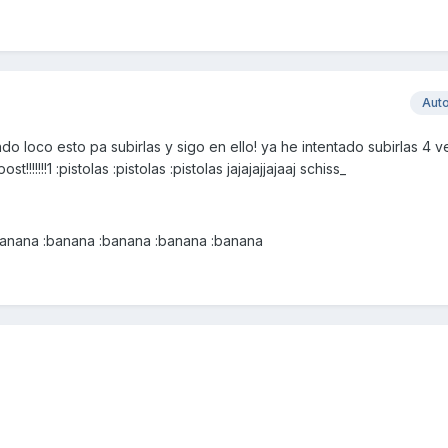
Aut
ndo loco esto pa subirlas y sigo en ello! ya he intentado subirlas 4 
!!!!1 :pistolas :pistolas :pistolas jajajajjajaaj schiss_
!!!! :banana :banana :banana :banana :banana