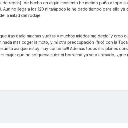
de repris), de hecho en algún momento he metido puño a tope a v
0. Aun no llega a los 120 ni tampoco le he dado tiempo para ello ya 
e la mitad del rodaje.
que tras darle muchas vueltas y muchos miedos me decidí y creo q
 nada mas coger la moto, y mi otra preocupación (frio) con la Tuc
suelta asi que estoy muy contento!!! Ademas todos mis planes con
 mi mujer que no se queria subir ni borracha ya se a animado, ¿qu