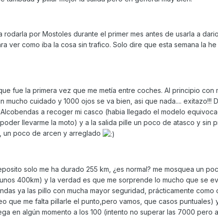
rodarla por Mostoles durante el primer mes antes de usarla a dario
ra ver como iba la cosa sin trafico. Solo dire que esta semana la he 
si que fue la primera vez que me metía entre coches. Al principio co
 mucho cuidado y 1000 ojos se va bien, asi que nada.... exitazo!!!
r Alcobendas a recoger mi casco (habia llegado el modelo equivoc
oder llevarme la moto) y a la salida pille un poco de atasco y sin p
a, un poco de arcen y arreglado
 deposito solo me ha durado 255 km, ¿es normal? me mosquea un po
n unos 400km) y la verdad es que me sorprende lo mucho que se e
ondas ya las pillo con mucha mayor seguridad, prácticamente como
 que me falta pillarle el punto,pero vamos, que casos puntuales) 
lega en algún momento a los 100 (intento no superar las 7000 pero 