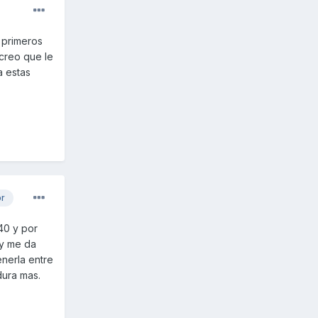
 primeros
 creo que le
a estas
or
M40 y por
 y me da
nerla entre
dura mas.