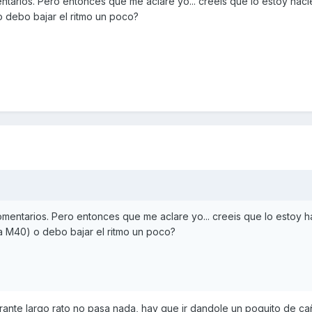
ntarios. Pero entonces que me aclare yo... creeis que lo estoy hac
o debo bajar el ritmo un poco?
omentarios. Pero entonces que me aclare yo... creeis que lo estoy 
la M40) o debo bajar el ritmo un poco?
urante largo rato no pasa nada, hay que ir dandole un poquito de ca