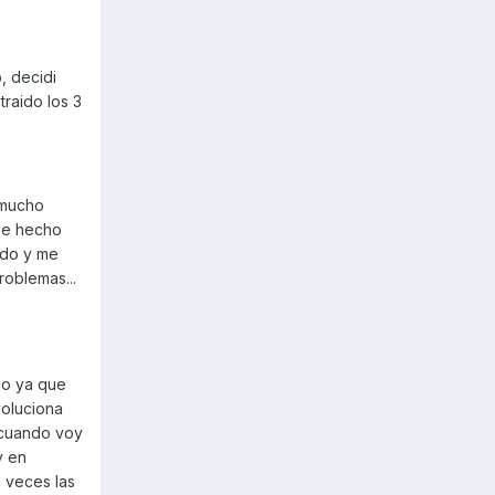
, decidi
traido los 3
n mucho
 De hecho
ado y me
roblemas...
co ya que
voluciona
 cuando voy
y en
a veces las