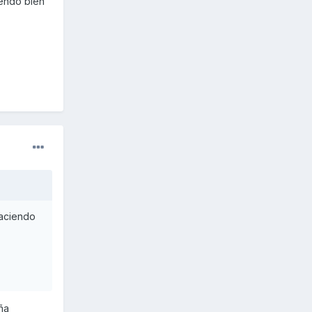
iendo bien
haciendo
ña