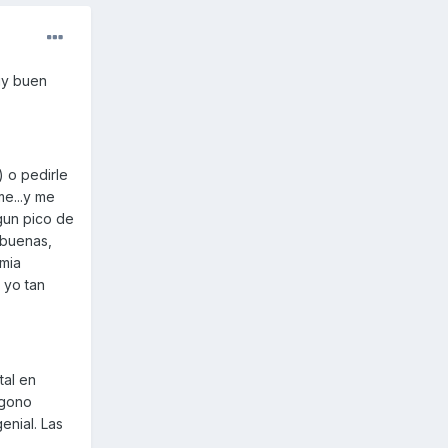
uy buen
 o pedirle
me...y me
gun pico de
 buenas,
emia
 yo tan
tal en
igono
enial. Las