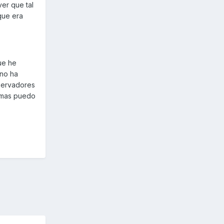
er que tal
que era
ue he
ano ha
servadores
e mas puedo