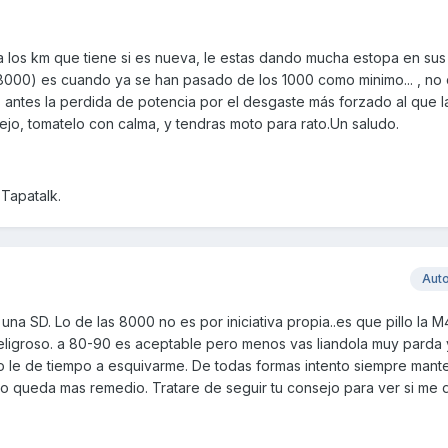
a los km que tiene si es nueva, le estas dando mucha estopa en sus
e 8000) es cuando ya se han pasado de los 1000 como minimo... , no
s antes la perdida de potencia por el desgaste más forzado al que l
jo, tomatelo con calma, y tendras moto para rato.Un saludo.
Tapatalk.
Aut
na SD. Lo de las 8000 no es por iniciativa propia..es que pillo la 
peligroso. a 80-90 es aceptable pero menos vas liandola muy parda
le de tiempo a esquivarme. De todas formas intento siempre mante
 queda mas remedio. Tratare de seguir tu consejo para ver si me 