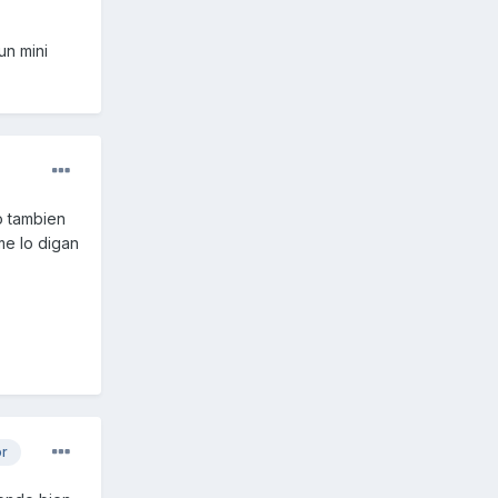
un mini
o tambien
me lo digan
or