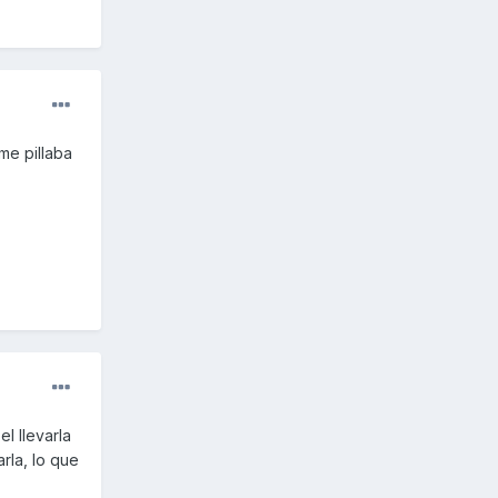
me pillaba
l llevarla
rla, lo que