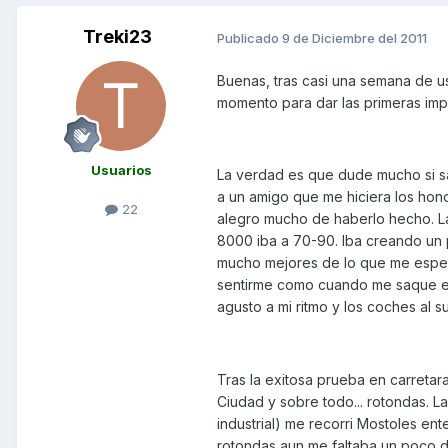
Treki23
Publicado
9 de Diciembre del 2011
Buenas, tras casi una semana de 
momento para dar las primeras imp
Usuarios
La verdad es que dude mucho si sa
a un amigo que me hiciera los hon
22
alegro mucho de haberlo hecho. La
8000 iba a 70-90. Iba creando un
mucho mejores de lo que me espera
sentirme como cuando me saque el 
agusto a mi ritmo y los coches al 
Tras la exitosa prueba en carretar
Ciudad y sobre todo... rotondas. 
industrial) me recorri Mostoles ent
rotondas aun me faltaba un poco de