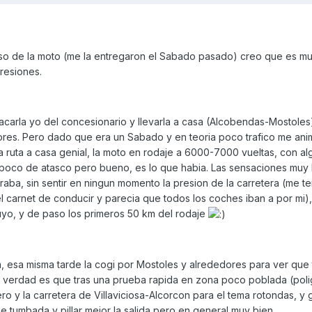
uso de la moto (me la entregaron el Sabado pasado) creo que es m
resiones.
carla yo del concesionario y llevarla a casa (Alcobendas-Mostoles)
ores. Pero dado que era un Sabado y en teoria poco trafico me ani
 ruta a casa genial, la moto en rodaje a 6000-7000 vueltas, con al
 poco de atasco pero bueno, es lo que habia. Las sensaciones muy
ba, sin sentir en ningun momento la presion de la carretera (me t
carnet de conducir y parecia que todos los coches iban a por mi),
suyo, y de paso los primeros 50 km del rodaje
a, esa misma tarde la cogi por Mostoles y alrededores para ver que 
La verdad es que tras una prueba rapida en zona poco poblada (pol
ero y la carretera de Villaviciosa-Alcorcon para el tema rotondas, y g
 tumbada y pillar mejor la salida pero en general muy bien.