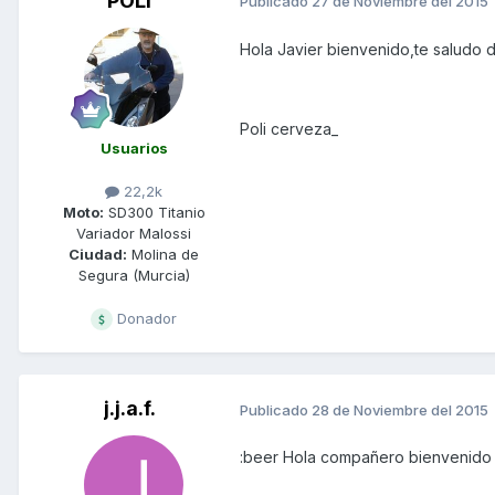
POLI
Publicado
27 de Noviembre del 2015
Hola Javier bienvenido,te saludo 
Poli cerveza_
Usuarios
22,2k
Moto:
SD300 Titanio
Variador Malossi
Ciudad:
Molina de
Segura (Murcia)
Donador
j.j.a.f.
Publicado
28 de Noviembre del 2015
:beer Hola compañero bienvenido