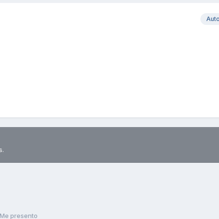
Aut
s.
Me presento