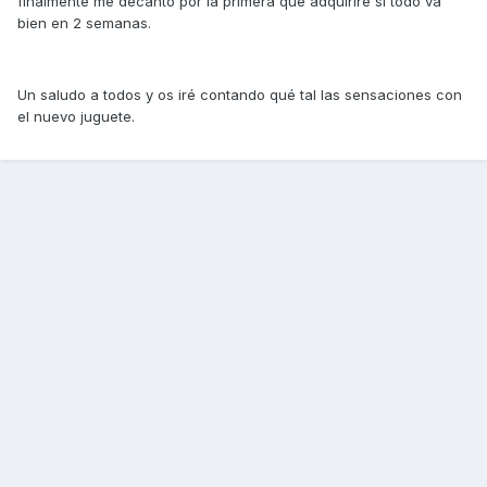
finalmente me decanto por la primera que adquiriré si todo va
bien en 2 semanas.
Un saludo a todos y os iré contando qué tal las sensaciones con
el nuevo juguete.