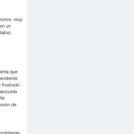
 mismos -muy
ron un
daba).
uenta que
pendiente
 frustrado
y apoyada
lle
resión de
 problemas