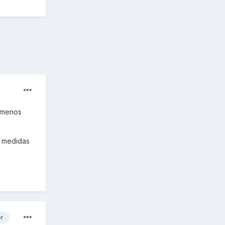
e menos
s medidas
or