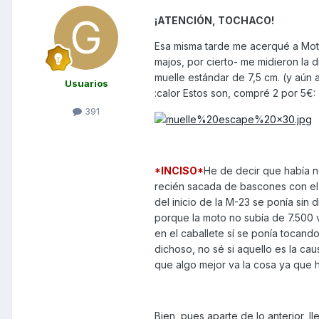
¡ATENCIÓN, TOCHACO!
Esa misma tarde me acerqué a Motos
majos, por cierto- me midieron la d
muelle estándar de 7,5 cm. (y aún 
Usuarios
:calor Estos son, compré 2 por 5€:
391
*INCISO*
He de decir que había n
recién sacada de bascones con el v
del inicio de la M-23 se ponía sin
porque la moto no subía de 7.500 
en el caballete sí se ponía tocan
dichoso, no sé si aquello es la ca
que algo mejor va la cosa ya que h
Bien, pues aparte de lo anterior, 