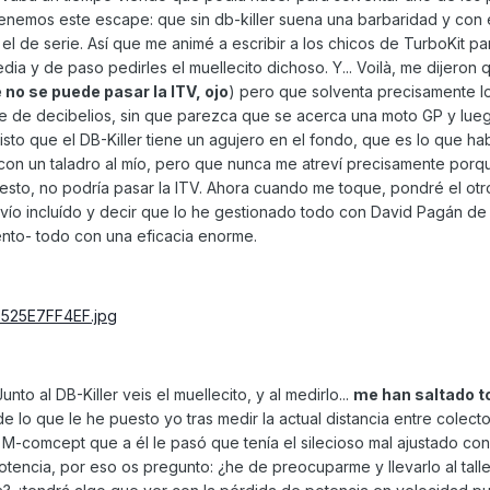
enemos este escape: que sin db-killer suena una barbaridad y con 
l de serie. Así que me animé a escribir a los chicos de TurboKit par
edia y de paso pedirles el muellecito dichoso. Y... Voilà, me dijeron 
 no se puede pasar la ITV, ojo
) pero que solventa precisamente l
le de decibelios, sin que parezca que se acerca una moto GP y lue
isto que el DB-Killer tiene un agujero en el fondo, que es lo que ha
on un taladro al mío, pero que nunca me atreví precisamente porqu
sto, no podría pasar la ITV. Ahora cuando me toque, pondré el otro y
ío incluído y decir que lo he gestionado todo con David Pagán de 
nto- todo con una eficacia enorme.
unto al DB-Killer veis el muellecito, y al medirlo...
me han saltado t
 de lo que le he puesto yo tras medir la actual distancia entre colecto
a M-comcept que a él le pasó que tenía el silecioso mal ajustado con
tencia, por eso os pregunto: ¿he de preocuparme y llevarlo al tall