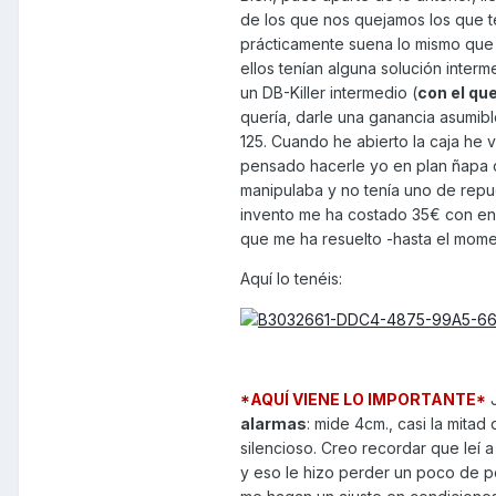
de los que nos quejamos los que t
prácticamente suena lo mismo que e
ellos tenían alguna solución interm
un DB-Killer intermedio (
con el que
quería, darle una ganancia asumib
125. Cuando he abierto la caja he v
pensado hacerle yo en plan ñapa c
manipulaba y no tenía uno de repue
invento me ha costado 35€ con env
que me ha resuelto -hasta el mome
Aquí lo tenéis:
*AQUÍ VIENE LO IMPORTANTE*
J
alarmas
: mide 4cm., casi la mitad
silencioso. Creo recordar que leí 
y eso le hizo perder un poco de po