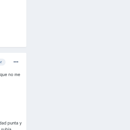
or
 que no me
dad punta y
 subía