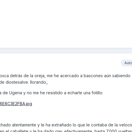
Aut
sca detrás de la oreja, me he acercado a bascones aún sabiendo
e diostesalve. llorando_
a de Ugena y no me he resistido a echarle una fotillo:
ado atentamente y le ha extrañado lo que le contaba de la veloci
en el caballete y le ha dado gas; efectivamente, hasta 7.000 vueltas