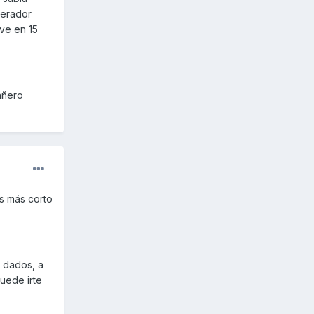
lerador
ve en 15
añero
s más corto
s dados, a
uede irte