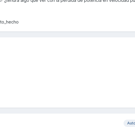
? ¿tendrá algo que ver con la pérdida de potencia en velocidad p
ato_hecho
Aut