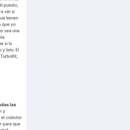
él puesto,
a ver si
que tienen
o que yo
go sea una
bía
e si lo
 listo. El
TurboKit,
odas las
r y
 el colector
er para que