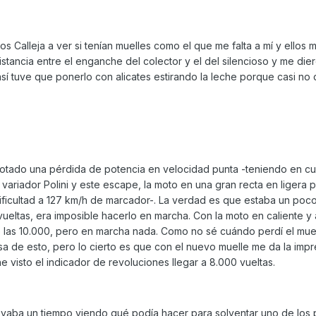
 Calleja a ver si tenían muelles como el que me falta a mí y ellos
istancia entre el enganche del colector y el del silencioso y me die
así tuve que ponerlo con alicates estirando la leche porque casi no 
otado una pérdida de potencia en velocidad punta -teniendo en c
ariador Polini y este escape, la moto en una gran recta en ligera 
 dificultad a 127 km/h de marcador-. La verdad es que estaba un poco
vueltas, era imposible hacerlo en marcha. Con la moto en caliente 
do las 10.000, pero en marcha nada. Como no sé cuándo perdí el mue
usa de esto, pero lo cierto es que con el nuevo muelle me da la imp
e visto el indicador de revoluciones llegar a 8.000 vueltas.
llevaba un tiempo viendo qué podía hacer para solventar uno de los