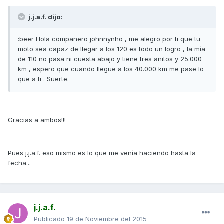
j.j.a.f. dijo:
:beer Hola compañero johnnynho , me alegro por ti que tu
moto sea capaz de llegar a los 120 es todo un logro , la mía
de 110 no pasa ni cuesta abajo y tiene tres añitos y 25.000
km , espero que cuando llegue a los 40.000 km me pase lo
que a ti . Suerte.
Gracias a ambos!!!
Pues j.j.a.f. eso mismo es lo que me venía haciendo hasta la
fecha...
j.j.a.f.
Publicado
19 de Noviembre del 2015