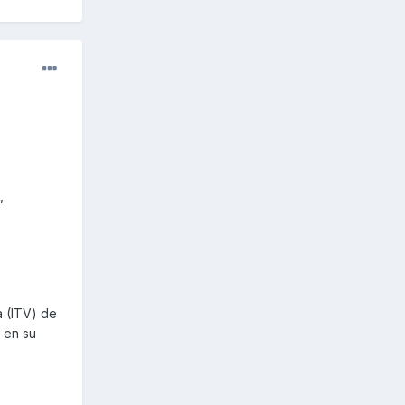
,
a (ITV) de
, en su