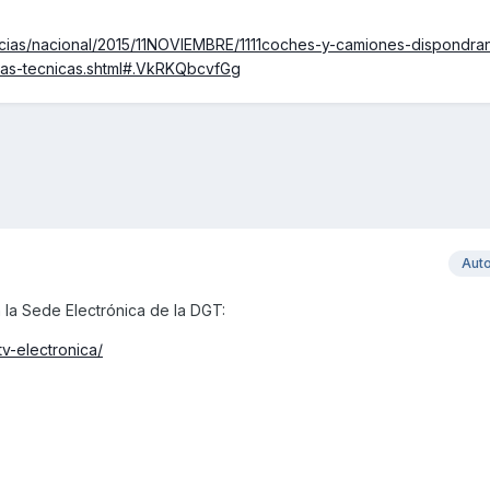
noticias/nacional/2015/11NOVIEMBRE/1111coches-y-camiones-dispondra
ticas-tecnicas.shtml#.VkRKQbcvfGg
Aut
la Sede Electrónica de la DGT:
tv-electronica/