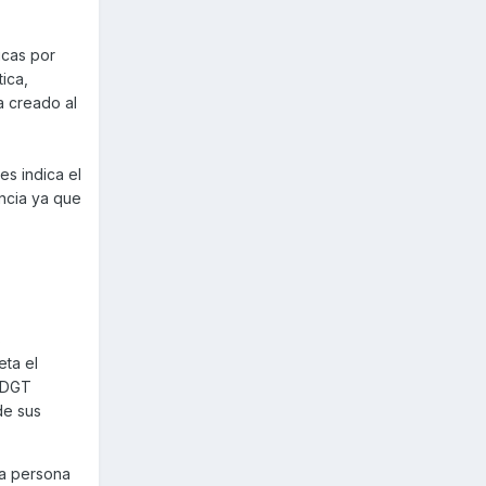
icas por
ica,
a creado al
es indica el
ncia ya que
s
eta el
a DGT
de sus
la persona