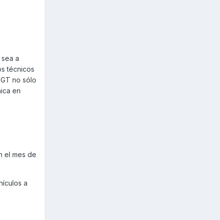
 sea a
tos técnicos
DGT no sólo
nica en
n el mes de
hículos a