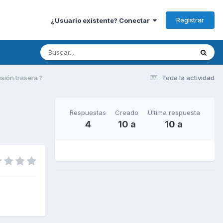
Registrar
¿Usuario existente? Conectar
sión trasera ?
Toda la actividad
Respuestas
Creado
Última respuesta
4
10 a
10 a