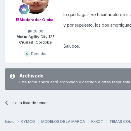
lo que hagas, ve haciéndolo de mod
Moderador Global
y por supuesto, los dos amortigua
28,3k
Moto:
Agility City 125
Ciudad:
Córdoba
Saludos.
Donador
Archivado
Este tema ahora está archivado y cerrado a otras respuesta
Ir a la lista de temas
Inicio
KYMCO
MODELOS DE LA MARCA
K-XCT
TEMAS CO