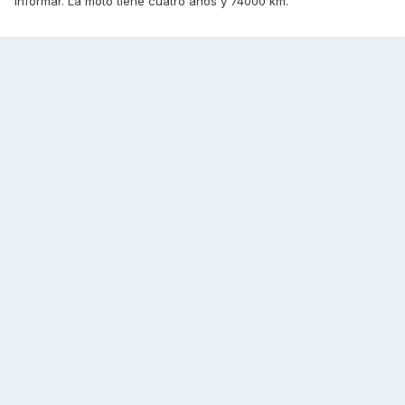
informar. La moto tiene cuatro años y 74000 km.