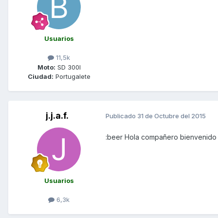
Usuarios
11,5k
Moto:
SD 300I
Ciudad:
Portugalete
j.j.a.f.
Publicado
31 de Octubre del 2015
:beer Hola compañero bienvenido
Usuarios
6,3k