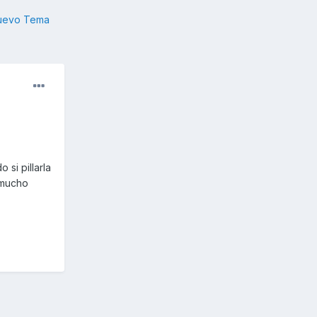
nuevo Tema
 si pillarla
 mucho