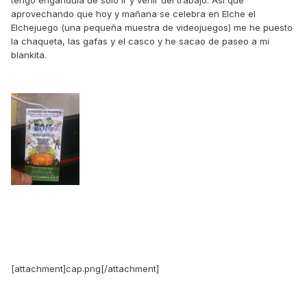
tengo engandulá de solo ir y venir del trabajo. Asi que
aprovechando que hoy y mañana se celebra en Elche el
Elchejuego (una pequeña muestra de videojuegos) me he puesto
la chaqueta, las gafas y el casco y he sacao de paseo a mi
blankita.
[attachment]cap.png[/attachment]