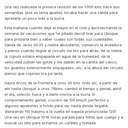
Una vez realizada la primera revisión de los 1.000 kms hace dos
semanillas (ese es tema aparte), tocaba hacer una salida para
apretarle un poco más a la burra.
Esta mañana cuando dejé al mayor en el cole y aprovechando la
semana de vacaciones que he pillado decidí tirar para Ubrique
para probarla bien y saber cuales son todas sus cualidades.
Salida de Jerez 09:25 y niebla abundante, comienzo la andadura
y pienso cuando llegue al circuito me tiro para atrás, de la niebla
la cúpula estaba empapada en agua de la humedad, de la
velocidad subían las gotas y me daban en la careta del casco,
los guantes exteriormente empapados...etc. a la altura del circuito
pienso que cojones tira pa lante.
Hasta Arcos de la Frontera a unos 30 kms. todo así, a partir de
ahí hasta Ubrique a unos 76kms. cambió el tiempo y genial, abrió
el día, solecito fuera y a darle chicha a la burra. El
comportamiento genial, crucero de 100 kms/h perfectos y
algunos apretones a fondo para ver hasta donde llegaba
(llaneando 110 máximo a la vuelta en bajada pronunciada 120).
Una vez en Ubrique 10:16 horas parada para fotillo que cuelgo y a
buscar un sitio para echarme un cafélito y tostada.