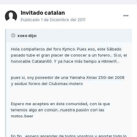
Invitado catalan
Publicado
1 de Diciembre del 2011
xoxo dijo:
Hola compañeros del foro Kymco. Pues eso, este Sábado
pasado tube el gran placer de conocer a un forero... Sí.sí, el
honorable Catalan60. Y ya hace más tiempo a Hitmen!!...
pues sí, soy poseedor de una Yamaha Xmax 250i del 2008
y asiduo forero del Clubxmax.:motero
Espero me acepteis en ésta comunidad, con la que
tenemos algo en común...nuestra pasión con las
motos.:beer
En fin , espero aprender de todos vosotros y aportar todo lo