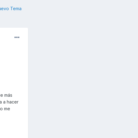
nuevo Tema
ve más
a a hacer
no me