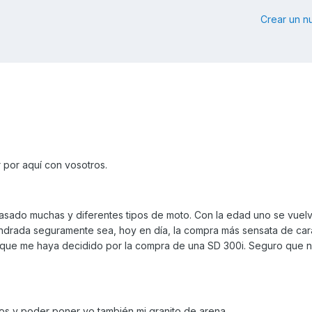
Crear un 
 por aquí con vosotros.
asado muchas y diferentes tipos de moto. Con la edad uno se vuel
lindrada seguramente sea, hoy en día, la compra más sensata de car
í que me haya decidido por la compra de una SD 300i. Seguro que 
s y poder poner yo también mi granito de arena.