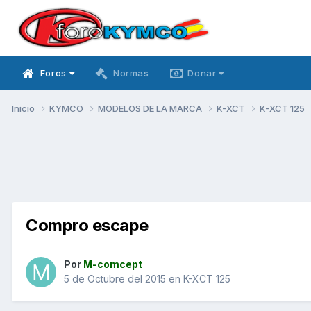
Foros
Normas
Donar
Inicio
KYMCO
MODELOS DE LA MARCA
K-XCT
K-XCT 125
Compro escape
Por
M-comcept
5 de Octubre del 2015
en
K-XCT 125