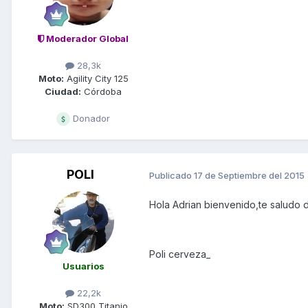
Moderador Global
28,3k
Moto:
Agility City 125
Ciudad:
Córdoba
Donador
POLI
Publicado
17 de Septiembre del 2015
Hola Adrian bienvenido,te saludo 
Poli cerveza_
Usuarios
22,2k
Moto:
SD300 Titanio