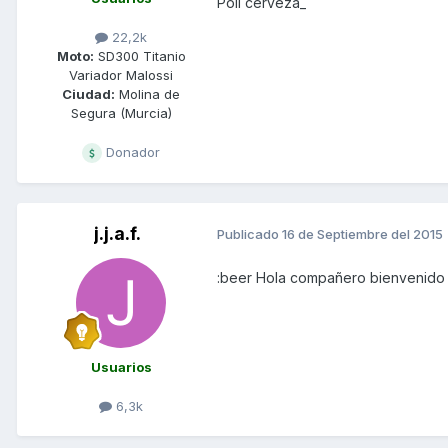
Poli cerveza_
22,2k
Moto:
SD300 Titanio
Variador Malossi
Ciudad:
Molina de
Segura (Murcia)
Donador
j.j.a.f.
Publicado
16 de Septiembre del 2015
:beer Hola compañero bienvenido 
Usuarios
6,3k