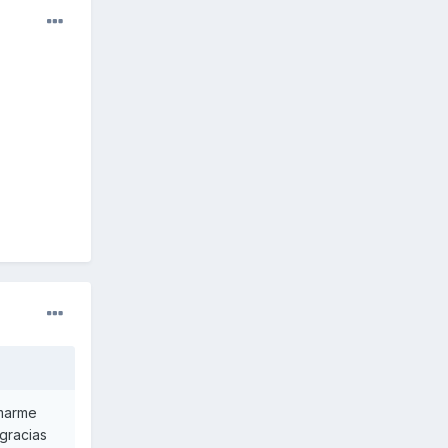
rmarme
gracias