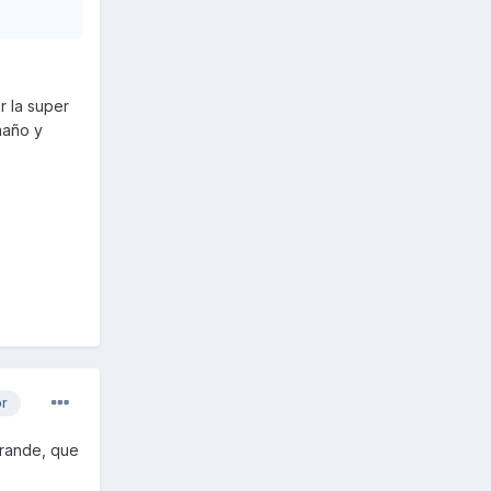
r la super
maño y
or
grande, que