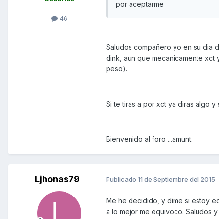
por aceptarme
46
Saludos compañero yo en su dia dud
dink, aun que mecanicamente xct y 
peso).
Si te tiras a por xct ya diras algo 
Bienvenido al foro ...amunt.
Ljhonas79
Publicado
11 de Septiembre del 2015
Me he decidido, y dime si estoy eq
a lo mejor me equivoco. Saludos y