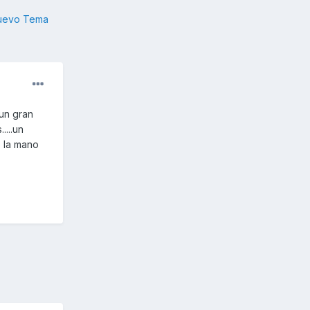
nuevo Tema
 un gran
....un
e la mano