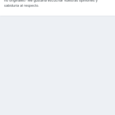
no originales? Me gustaria escuchar vuestras opiniones y
sabiduria al respecto.