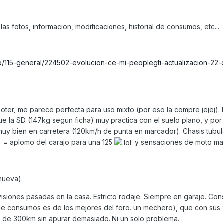
 las fotos, informacion, modificaciones, historial de consumos, etc...
/115-general/224502-evolucion-de-mi-peoplegti-actualizacion-22-d
ter, me parece perfecta para uso mixto (por eso la compre jejej). 
e la SD (147kg segun ficha) muy practica con el suelo plano, y por
y bien en carretera (120km/h de punta en marcador). Chasis tubul
a = aplomo del carajo para una 125
y sensaciones de moto ma
nueva).
isiones pasadas en la casa. Estricto rodaje. Siempre en garaje. Co
al de consumos es de los mejores del foro. un mechero), que con sus 9
 de 300km sin apurar demasiado. Ni un solo problema.