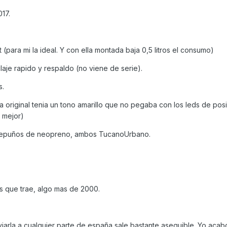
017.
para mi la ideal. Y con ella montada baja 0,5 litros el consumo)
laje rapido y respaldo (no viene de serie).
s.
la original tenia un tono amarillo que no pegaba con los leds de posi
 mejor)
repuños de neopreno, ambos TucanoUrbano.
as que trae, algo mas de 2000.
iarla a cualquier parte de españa sale bastante asequible. Yo acab