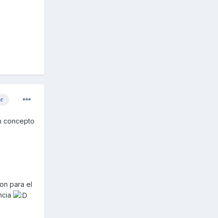
or
un concepto
ion para el
ncia