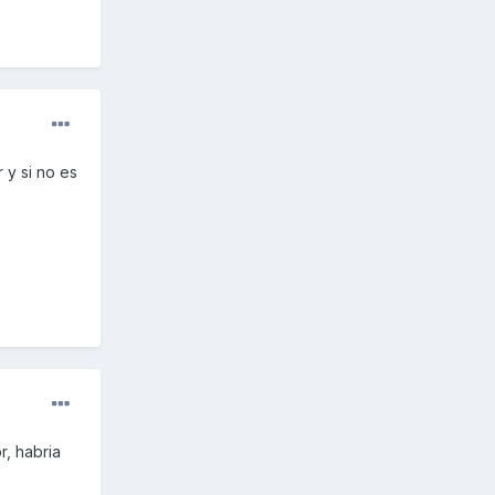
y si no es
r, habria