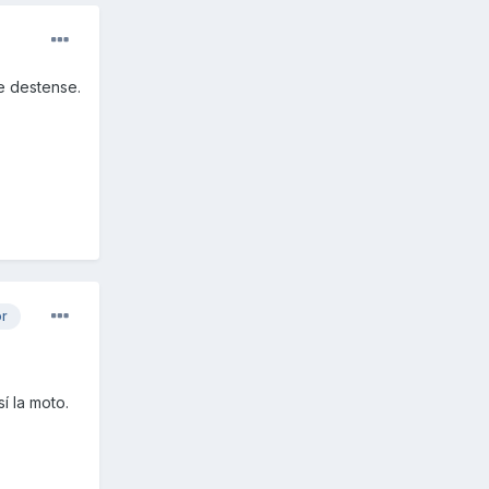
se destense.
or
í la moto.