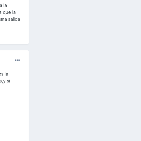
a la
a que la
sma salida
s la
,y si