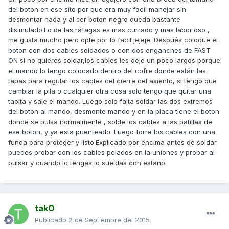
del boton en ese sito por que era muy facil manejar sin
desmontar nada y al ser boton negro queda bastante
disimulado.Lo de las ráfagas es mas currado y mas laborioso ,
me gusta mucho pero opte por lo facil jejeje. Después coloque el
boton con dos cables soldados o con dos enganches de FAST
ON si no quieres soldar,los cables les deje un poco largos porque
el mando lo tengo colocado dentro del cofre donde están las
tapas para regular los cables del cierre del asiento, si tengo que
cambiar la pila o cualquier otra cosa solo tengo que quitar una
tapita y sale el mando. Luego solo falta soldar las dos extremos
del boton al mando, desmonte mando y en la placa tiene el boton
donde se pulsa normalmente , solde los cables a las patillas de
ese boton, y ya esta puenteado. Luego forre los cables con una
funda para proteger y listo.Explicado por encima antes de soldar
puedes probar con los cables pelados en la uniones y probar al
pulsar y cuando lo tengas lo sueldas con estaño.
takO
Publicado
2 de Septiembre del 2015