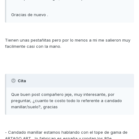
Gracias de nuevo .
Tienen unas pestañitas pero por lo menos a mi me salieron muy
facilmente casi con la mano.
Cita
Que buen post compañero jeje, muy interesante, por
preguntar, ¿cuanto te costo todo lo referente a candado
manillar/suelo?, gracias
- Candado manillar estamos hablando con el tope de gama de
ARTAGO ART , lo fabrican es españa y rondan los 80e