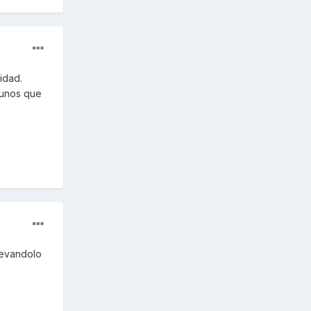
idad.
 unos que
levandolo