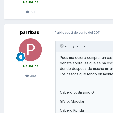
Usuarios
104
parribas
Publicado
2 de Junio del 2011
dolbyto dijo:
Pues me quiero comprar un casc
debate sobre las que se ha esc
Usuarios
donde despues de mucho mirar, l
Los cascos que tengo en mente 
380
Caberg Justissimo GT
GIVI X Modular
Caberg Konda