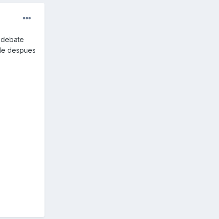
r debate
nde despues