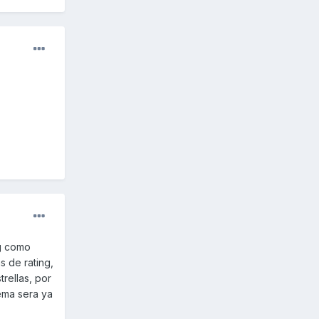
rg como
s de rating,
trellas, por
ema sera ya