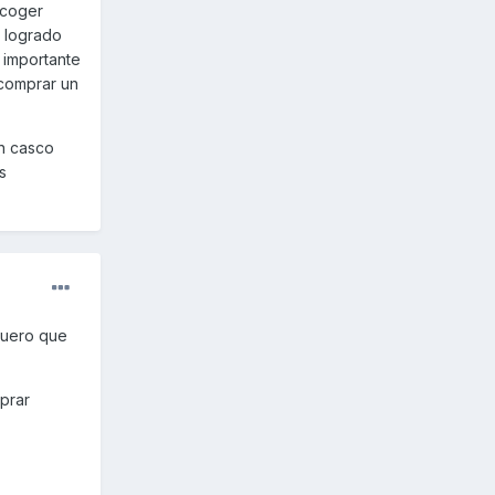
 coger
n logrado
 importante
 comprar un
un casco
s
cuero que
prar