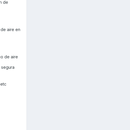
en de
 de aire en
co de aire
s segura
 etc