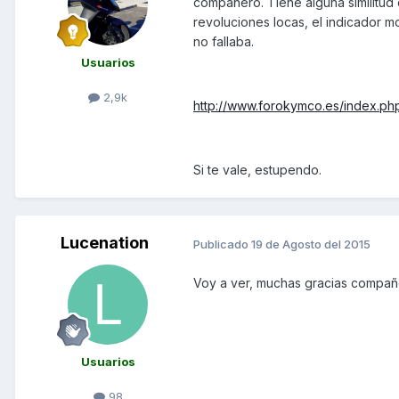
compañero. Tiene alguna similitud
revoluciones locas, el indicador m
no fallaba.
Usuarios
2,9k
http://www.forokymco.es/index.ph
Si te vale, estupendo.
Lucenation
Publicado
19 de Agosto del 2015
Voy a ver, muchas gracias compañ
Usuarios
98