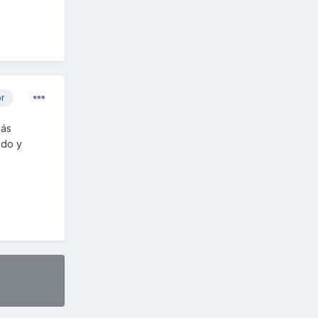
or
más
udo y