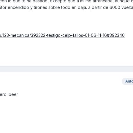
 con lo que te ha pasado, excepto que a mi me arrancaba, aunque c
otor encendido y tirones sobre todo en baja. a partir de 6000 vuelta
p/123-mecanica/392322-testigo-celp-fallos-01-06-11-16#392340
Aut
ero :beer