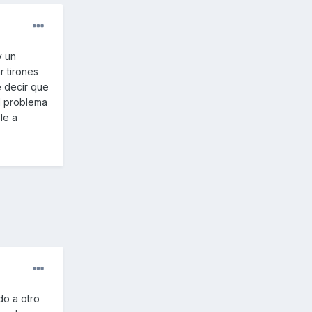
y un
r tirones
e decir que
el problema
le a
o a otro