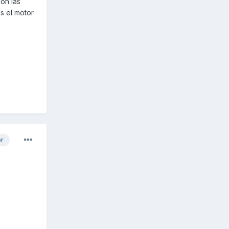
on las
s el motor
or