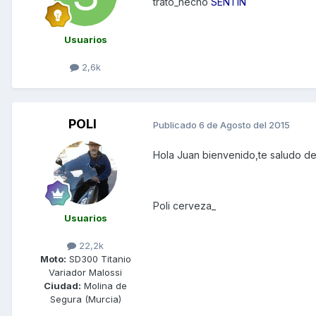
trato_hecho
SENTIN
Usuarios
2,6k
POLI
Publicado
6 de Agosto del 2015
Hola Juan bienvenido,te saludo de
Poli cerveza_
Usuarios
22,2k
Moto:
SD300 Titanio
Variador Malossi
Ciudad:
Molina de
Segura (Murcia)