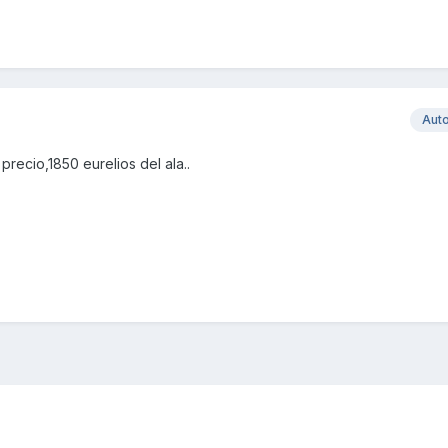
Aut
recio,1850 eurelios del ala..