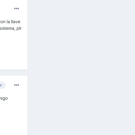
on la llave
sistema, plr
or
migo