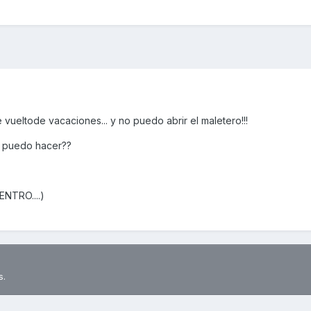
e vueltode vacaciones... y no puedo abrir el maletero!!!
ué puedo hacer??
NTRO....)
s.