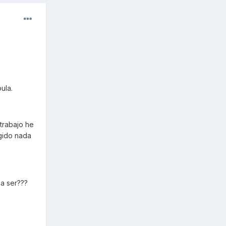
ula.
trabajo he
ogido nada
ia ser???