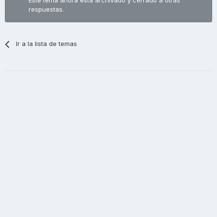
Este tema ahora está archivado y cerrado a otras
respuestas.
Ir a la lista de temas