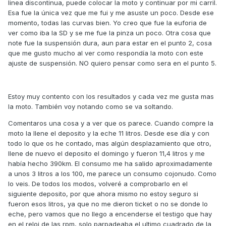
linea discontinua, puede colocar la moto y continuar por mi carril.
Esa fue la única vez que me fui y me asuste un poco. Desde ese
momento, todas las curvas bien. Yo creo que fue la euforia de
ver como iba la SD y se me fue la pinza un poco. Otra cosa que
note fue la suspensión dura, aun para estar en el punto 2, cosa
que me gusto mucho al ver como respondía la moto con este
ajuste de suspensión. NO quiero pensar como sera en el punto 5.
Estoy muy contento con los resultados y cada vez me gusta mas
la moto. También voy notando como se va soltando.
Comentaros una cosa y a ver que os parece. Cuando compre la
moto la llene el deposito y la eche 11 litros. Desde ese día y con
todo lo que os he contado, mas algún desplazamiento que otro,
llene de nuevo el deposito el domingo y fueron 11,4 litros y me
había hecho 390km. El consumo me ha salido aproximadamente
a unos 3 litros a los 100, me parece un consumo cojonudo. Como
lo veis. De todos los modos, volveré a comprobarlo en el
siguiente deposito, por que ahora mismo no estoy seguro si
fueron esos litros, ya que no me dieron ticket o no se donde lo
eche, pero vamos que no llego a encenderse el testigo que hay
en el reloj de las rpm, solo parpadeaba el ultimo cuadrado de la