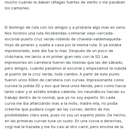
mucho cuando le daban ráfagas fuertes de viento o me pasaban
los camiones.
El domingo de ruta con los amigos y a probarla algo mas en serio.
Nos hicimos una ruta Alcobendas-colmenar viejo-cerceda-
escorial-puerto cruz verde-robledo de chavela-valdemaqueda-
hoyo de pinares y vuelta a casa por la misma ruta. Si ya estaba
impresionado, este día fue lo mas. Después de un poco de
cháchara, me lanzo a mi primer gran reto con la SD. Las
impresiones en carretera fueron las mismas que las del sábado,
pero amigos, cuando pasamos el escorial y empezamos la subida
al puerto de la cruz verde, todo cambio. A partir de este punto
fueron unos 60km de carretera con curvas. Impresionante como
curvea la jodida SD y eso que lleva unos Kenda, pero como hacia
tanto calor y el asfalto estaba caliente, los neumáticos hacían su
trabajo dentro de lo normal, que yo no soy experto. En cada
curva me iba afianzando mas a la moto, madre mía, no podía
creerme que pudiera coger así las curvas, dentro de mis
posibilidades claro esta, pues no soy un experto piloto. De hecho,
en las primeras curvas tuve un susto. En una curva a derechas,
cogí mal la trazada y me fui casi al otro carril, pero encima de la