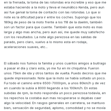
en la frenada, la toma de las rotondas era increíble y eso que me
estaba haciendo a la moto y lleva el neumático Kenda, pero aun
así fue genial la toma de contacto con las rotondas. Lo que si
note es la dificultad para ir entre los coches. Supongo que los
180kg de peso de la moto frente a los 118 de la daelim, también
son un factor para que cuente. También que esta moto es mas
larga y algo mas ancha, pero aun así, me quede muy satisfecho
con los resultados. La note algo perezosa en las salidas de
parado, pero claro, vuelvo a lo mismo esta en rodaje,
aceleraciones suaves, etc...
El sábado nos fuimos la familia y unos cuantos amigos a buitrago
a pasar el día y claro esta, yo me fui en mi chiquitina. Fueron
unos 75km de ida y otros tantos de vuelta. Puedo deciros que me
quede impresionado. Note que la moto se había soltado un poco.
Fui todo el camino entre 6500-7000rpm, a unos 80km/h y de vez
en cuando la subía a 8000 llegando a los 100km/h. En estas
subidas de rpm, la moto respondía un poco perezosa todavía, en
los repechos la costaba aun mas recuperarse si dejabas caer
algo la velocidad. En rasgos generales en carretera, se mantuvo
bien, sensación de seguridad, aplomo, comodidad y no se movía