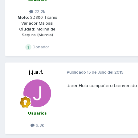
22,2k
Moto:
SD300 Titanio
Variador Malossi
Ciudad:
Molina de
Segura (Murcia)
Donador
j.j.a.f.
Publicado
15 de Julio del 2015
:beer Hola compañero bienvenido
Usuarios
6,3k